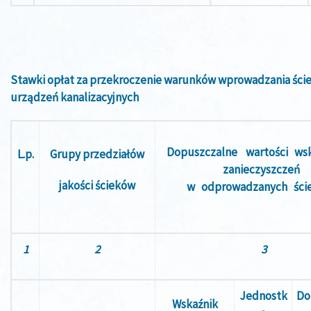
Stawki opłat za przekroczenie warunków wprowadzania śc
urządzeń kanalizacyjnych
Dopuszczalne wartości w
L.p.
Grupy przedziałów
zanieczyszczeń
jakości ścieków
w odprowadzanych ście
1
2
3
Jednostk
Do
Wskaźnik