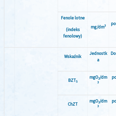
Fenole lotne
po
3
mg/dm
(indeks
fenolowy)
Jednostk
Do
Wskaźnik
a
mgO
/dm
po
2
BZT
5
3
mgO
/dm
po
2
ChZT
3