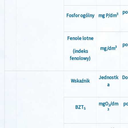
po
3
Fosfor ogólny
mg P/dm
Fenole lotne
po
3
mg/dm
(indeks
fenolowy)
Jednostk
Do
Wskaźnik
a
mgO
/dm
po
2
BZT
5
3