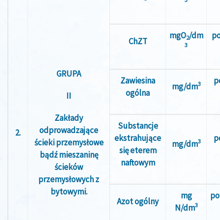
mgO
/dm
po
2
ChZT
3
GRUPA
Zawiesina
p
3
mg/dm
ogólna
II
Zakłady
Substancje
odprowadzające
2.
ekstrahujące
p
ścieki przemysłowe
3
mg/dm
się eterem
bądź mieszaninę
naftowym
ścieków
przemysłowych z
bytowymi.
mg
po
Azot ogólny
3
N/dm