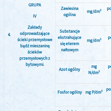
GRUPA
Zawiesina
po
3
mg/dm
ogólna
IV
Zakłady
Substancje
odprowadzające
4.
ekstrahujące
p
ścieki przemysłowe
3
mg/dm
się eterem
bądź mieszaninę
naftowym
ścieków
przemysłowych z
bytowymi.
mg
p
Azot ogólny
3
N/dm
po
3
Fosfor ogólny
mg P/dm