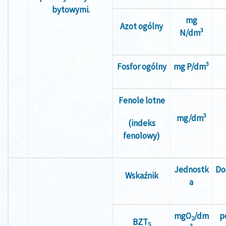
bytowymi.
mg
Azot ogólny
3
N/dm
3
Fosfor ogólny
mg P/dm
Fenole lotne
3
mg/dm
(indeks
fenolowy)
Jednostk
Do
Wskaźnik
a
mgO
/dm
p
2
BZT
5
3