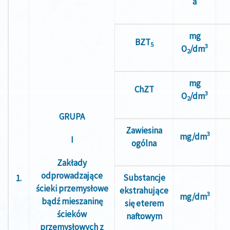
a
mg
BZT
5
3
O
/dm
2
mg
ChZT
3
O
/dm
2
GRUPA
Zawiesina
3
mg/dm
I
ogólna
Zakłady
odprowadzające
Substancje
1.
ścieki przemysłowe
ekstrahujące
3
mg/dm
bądź mieszaninę
się eterem
ścieków
naftowym
przemysłowych z