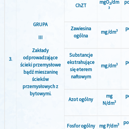
mgO
/dm
po
2
ChZT
3
GRUPA
Zawiesina
p
3
mg/dm
ogólna
III
Zakłady
Substancje
odprowadzające
3.
ekstrahujące
p
ścieki przemysłowe
3
mg/dm
się eterem
bądź mieszaninę
naftowym
ścieków
przemysłowych z
bytowymi.
mg
p
Azot ogólny
3
N/dm
po
3
Fosfor ogólny
mg P/dm