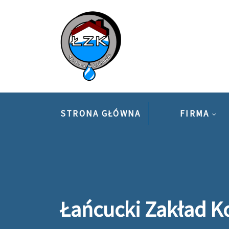
Skip
to
content
STRONA GŁÓWNA
FIRMA
Łańcucki Zakład 