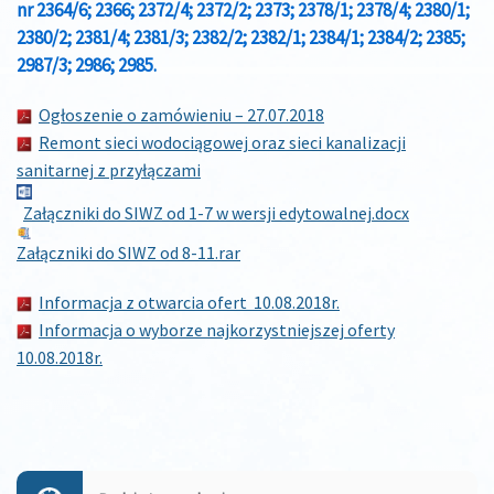
nr 2364/6; 2366; 2372/4; 2372/2; 2373; 2378/1; 2378/4; 2380/1;
2380/2; 2381/4; 2381/3; 2382/2; 2382/1; 2384/1; 2384/2; 2385;
2987/3; 2986; 2985.
Ogłoszenie o zamówieniu – 27.07.2018
Remont sieci wodociągowej oraz sieci kanalizacji
sanitarnej z przyłączami
Załączniki do SIWZ od 1-7 w wersji edytowalnej.docx
Załączniki do SIWZ od 8-11.rar
Informacja z otwarcia ofert 10.08.2018r.
Informacja o wyborze najkorzystniejszej oferty
10.08.2018r.
Zobacz
wpisy