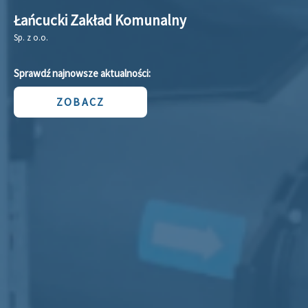
d Komunalny
Łańcucki Zakła
Sp. z o.o.
alności:
Sprawdź najnowsze aktu
ZOBACZ