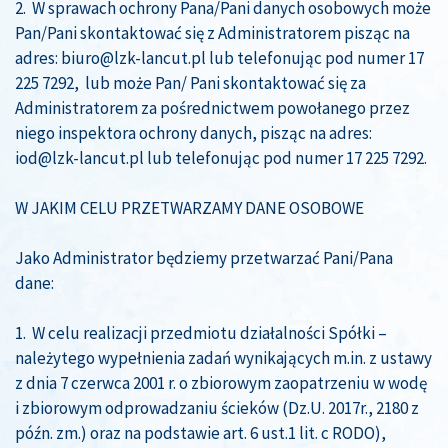
2. W sprawach ochrony Pana/Pani danych osobowych może
Pan/Pani skontaktować się z Administratorem pisząc na
adres: biuro@lzk-lancut.pl lub telefonując pod numer 17
225 7292, lub może Pan/ Pani skontaktować się za
Administratorem za pośrednictwem powołanego przez
niego inspektora ochrony danych, pisząc na adres:
iod@lzk-lancut.pl lub telefonując pod numer 17 225 7292.
W JAKIM CELU PRZETWARZAMY DANE OSOBOWE
Jako Administrator będziemy przetwarzać Pani/Pana
dane:
1. W celu realizacji przedmiotu działalności Spółki –
należytego wypełnienia zadań wynikających m.in. z ustawy
z dnia 7 czerwca 2001 r. o zbiorowym zaopatrzeniu w wodę
i zbiorowym odprowadzaniu ścieków (Dz.U. 2017r., 2180 z
późn. zm.) oraz na podstawie art. 6 ust.1 lit. c RODO),