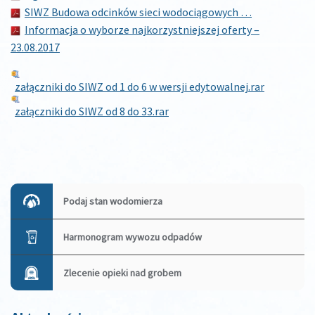
SIWZ Budowa odcinków sieci wodociągowych …
Informacja o wyborze najkorzystniejszej oferty –
23.08.2017
załączniki do SIWZ od 1 do 6 w wersji edytowalnej.rar
załączniki do SIWZ od 8 do 33.rar
Zobacz
wpisy
Podaj stan wodomierza
Harmonogram wywozu odpadów
Zlecenie opieki nad grobem