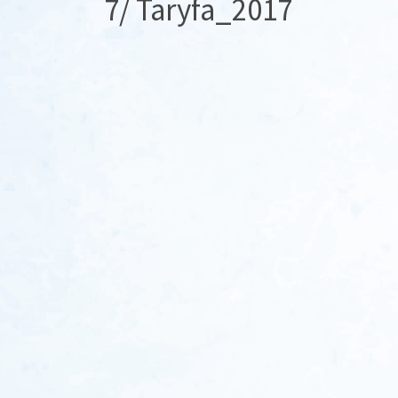
7/ Taryfa_2017
Zobacz
wpisy