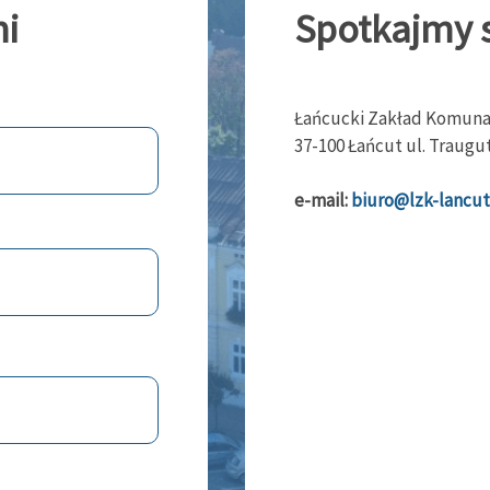
mi
Spotkajmy s
Łańcucki Zakład Komunaln
37-100 Łańcut ul. Traugut
e-mail:
biuro@lzk-lancut