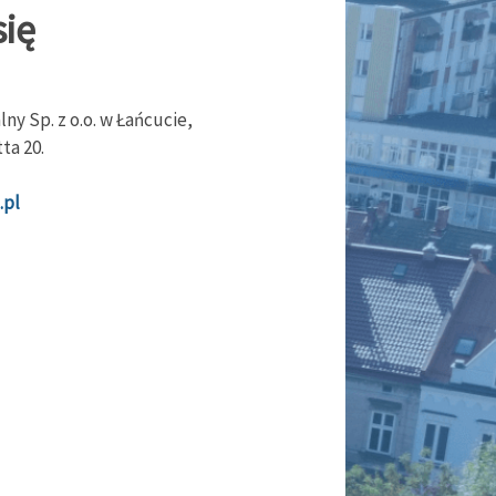
ię
y Sp. z o.o. w Łańcucie,
ta 20.
.pl